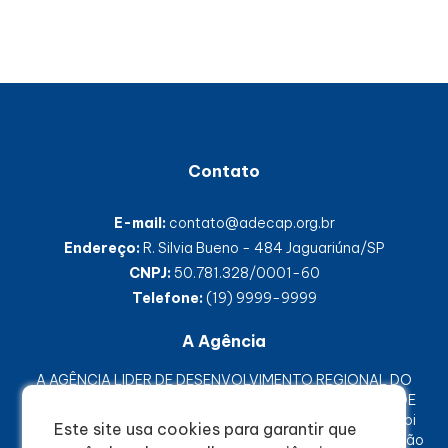
Contato
E-mail:
contato@adecap.org.br
Endereço:
R. Silvia Bueno - 484 Jaguariúna/SP
CNPJ:
50.781.328/0001-60
Telefone:
(19) 9999-9999
A Agência
A AGÊNCIA LIDER DE DESENVOLVIMENTO REGIONAL DO
CIRCUITO DAS ÁGUAS PAULISTA, ou apenas AGÊNCIA DE
DESENVOLVIMENTO CIRCUITO DAS ÁGUAS PAULISTA, foi
Este site usa cookies para garantir que
criada em 15 de dezembro de 2022 como uma associação