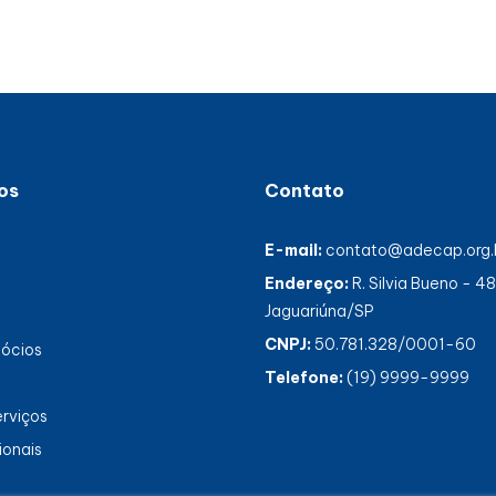
os
Contato
E-mail:
contato@adecap.org.
Endereço:
R. Silvia Bueno - 4
Jaguariúna/SP
CNPJ:
50.781.328/0001-60
gócios
Telefone:
(19) 9999-9999
erviços
ionais