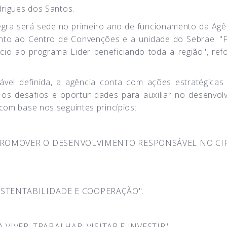
drigues dos Santos.
egra será sede no primeiro ano de funcionamento da Agê
junto ao Centro de Convenções e a unidade do Sebrae. "
io ao programa Lider beneficiando toda a região", ref
el definida, a agência conta com ações estratégicas
 os desafios e oportunidades para auxiliar no desenvol
 com base nos seguintes princípios:
E PROMOVER O DESENVOLVIMENTO RESPONSÁVEL NO CI
SUSTENTABILIDADE E COOPERAÇÃO".
VIVER, TRABALHAR, VISITAR E INVESTIR".