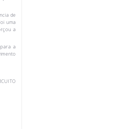
ncia de
Foi uma
orçou a
 para a
vimento
RCUITO