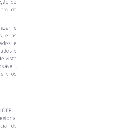
ição do
dato da
nizar e
os e as
dados e
iados e
e vista
sável",
es e os
LIDER –
egional
cia de