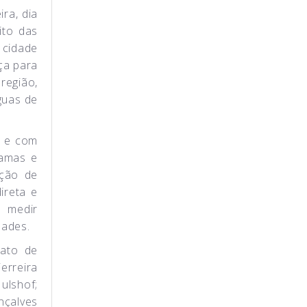
Série de Entrevistas ADECAP
ra, dia
ito das
Movimento LÍDER cria Agência de
 cidade
Desenvolvimento Circuito das Águas Paulista
ça para
região,
guas de
s e com
ramas e
ação de
ireta e
e medir
idades.
 ato de
erreira
ulshof;
nçalves