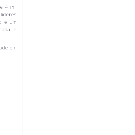
e 4 mil
líderes
mo e um
itada e
dade em