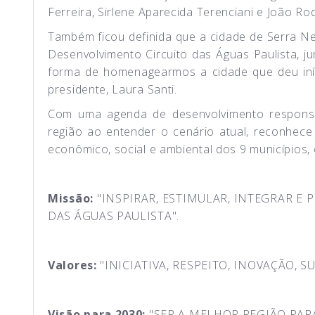
Ferreira, Sirlene Aparecida Terenciani e João Ro
Também ficou definida que a cidade de Serra N
Desenvolvimento Circuito das Águas Paulista, 
forma de homenagearmos a cidade que deu iníc
presidente, Laura Santi.
Com uma agenda de desenvolvimento responsáv
região ao entender o cenário atual, reconhece
econômico, social e ambiental dos 9 municípios,
Missão:
"INSPIRAR, ESTIMULAR, INTEGRAR 
DAS ÁGUAS PAULISTA".
Valores:
"INICIATIVA, RESPEITO, INOVAÇÃO, 
Visão para 2030:
"SER A MELHOR REGIÃO PARA 