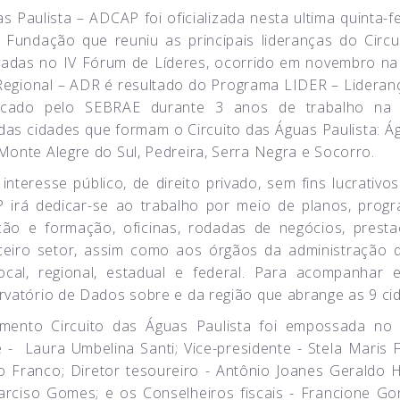
Paulista – ADCAP foi oficializada nesta ultima quinta-fei
undação que reuniu as principais lideranças do Circu
vadas no IV Fórum de Líderes, ocorrido em novembro na
Regional – ADR é resultado do Programa LIDER – Lideran
licado pelo SEBRAE durante 3 anos de trabalho na 
as cidades que formam o Circuito das Águas Paulista: Á
 Monte Alegre do Sul, Pedreira, Serra Negra e Socorro.
interesse público, de direito privado, sem fins lucrativo
P irá dedicar-se ao trabalho por meio de planos, prog
ação e formação, oficinas, rodadas de negócios, prest
rceiro setor, assim como aos órgãos da administração d
 local, regional, estadual e federal. Para acompanhar 
ervatório de Dados sobre e da região que abrange as 9 c
vimento Circuito das Águas Paulista foi empossada no
 - Laura Umbelina Santi; Vice-presidente - Stela Maris F
gio Franco; Diretor tesoureiro - Antônio Joanes Geraldo H
rciso Gomes; e os Conselheiros fiscais - Francione Go