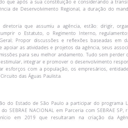
ido que após a sua constituição e considerando a trans
ência de Desenvolvimento Regional, a duração do man
diretoria que assumiu a agência, estão: dirigir, orga
umprir o Estatuto, o Regimento Interno, regulament
Geral; Propor discussões e reflexões baseadas em 
 e apoiar as atividades e projetos da agência, seus assoc
comissões para seu melhor andamento. Tudo sem perder d
estimular, integrar e promover o desenvolvimento respon
ar esforços com a população, os empresários, entidad
ircuito das Águas Paulista.
gião do Estado de São Paulo a participar do programa 
l, do SEBRAE NACIONAL em Parceria com SEBRAE SP, r
nício em 2019 que resultaram na criação da Agên