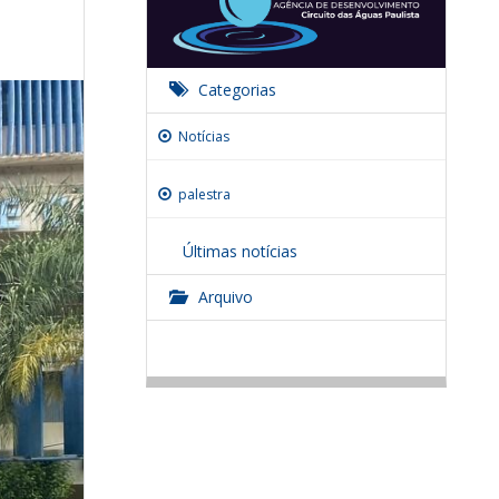
Categorias
Notícias
palestra
Últimas notícias
Arquivo
Circuito das Águas Paulista conquista
Indicação Geográfica para Cachaça de
2026
Alambique
JAN
JUL
ADECAP participa da Cerimônia de Posse
das Diretorias em Socorro
2025
1º Encontro Regional do POLO LITERÁRIO de
Holambra - ADQUIRINDO O GOSTO PELA
MAI
AGO
OUT
NOV
ABR