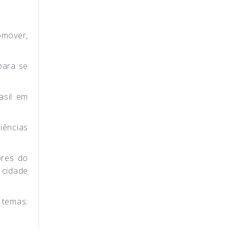
omover,
para se
asil em
iências
ores do
 cidade
 temas: